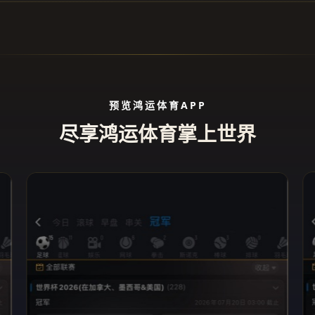
预览鸿运体育APP
尽享鸿运体育掌上世界